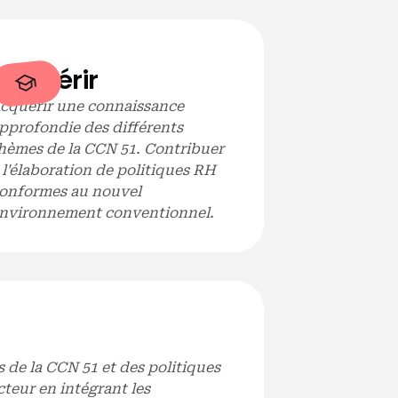
ire
Acquérir
cquérir une connaissance
pprofondie des différents
hèmes de la CCN 51. Contribuer
̀ l'élaboration de politiques RH
lières
onformes au nouvel
nvironnement conventionnel.
intes
um conventionnel
de la CCN 51 et des politiques
teur en intégrant les