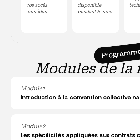
vos accès
disponible
tech
immédiat
pendant 6 mois
Programm
Modules de la 
Module
1
Introduction à la convention collective na
○ Quiz entrée
● L’étendue du champs d’application de la CCN 51
Module
2
Les spécificités appliquées aux contrats d
● Historique de la Convention Collective et rénovati