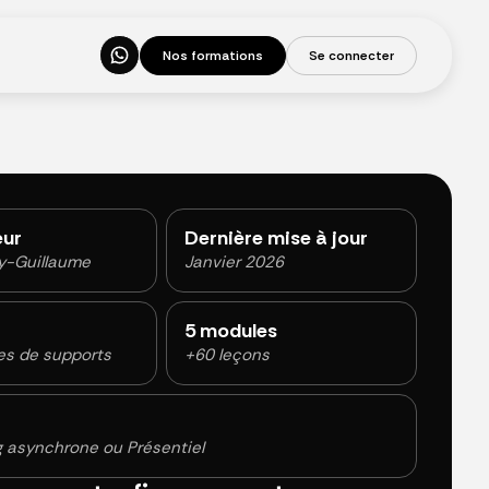
N
o
s
f
o
r
m
a
t
i
o
n
s
S
e
c
o
n
n
e
c
t
e
r
ur
Dernière mise à jour
y-Guillaume
Janvier 2026
5 modules
es de supports
+60 leçons
g asynchrone ou Présentiel