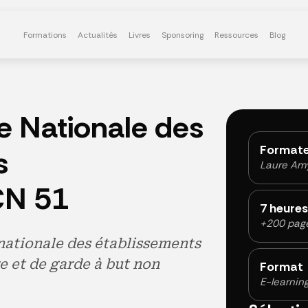
Formations
Actualités
Livres
Sponsoring
Ressources
Blog
e Nationale des
Formate
s
Laure Am
CCN 51
7 heures
+200 pag
 nationale des établissements
re et de garde à but non
Format
E-learnin