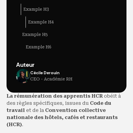
Example H3
Example H4
Example H5
Example H6
Auteur
Cécile Derouin
CEO - Académie RH
La rémunération des apprentis HCR
obéit à
des règles spécifiques, issues du
Code du
travail
et de la
Convention collective
nationale des hôtels, cafés et restaurants
(HCR)
.