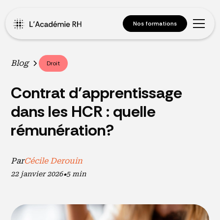
Nos formations
Blog
Droit
Contrat d’apprentissage
dans les HCR : quelle
rémunération?
Par
Cécile Derouin
22 janvier 2026
•
5 min