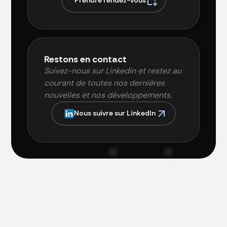
P
r
e
n
d
r
e
r
e
n
d
e
z
-
v
o
u
s
Restons en contact
Suivez-nous sur Linkedin et restez au
courant de toutes nos dernières
nouvelles et nos développements.
N
o
u
s
s
u
i
v
r
e
s
u
r
L
i
n
k
e
d
I
n