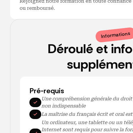
Rejoignez notre formation en toute confiance g
ou remboursé.
Informations
Déroulé et
inf
supplément
Pré-requis
Une compréhension générale du droit d
non indispensable
La maîtrise du français écrit et oral es
Un ordinateur, une tablette ou un té
Internet sont requis pour suivre la fo