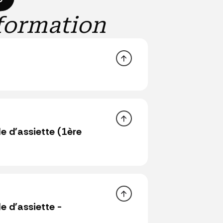
e
formation
e d'assiette (1ère
F
ences territoriales
e d'assiette -
ces ou sur place