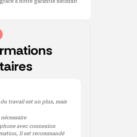
râce à notre garantie satisfait
ormations
aires
u travail est un plus, mais
t nécessaire
léphone avec connexion
rmation, Il est recommandé