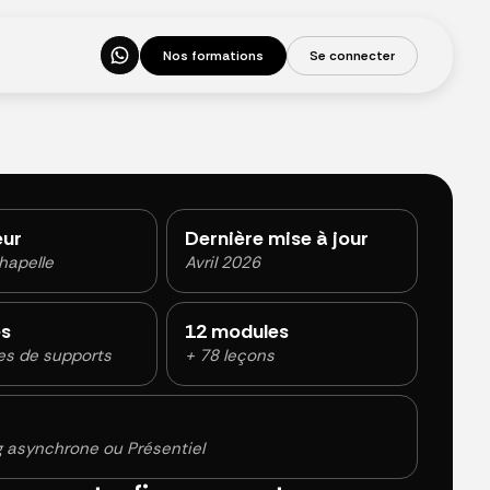
N
o
s
f
o
r
m
a
t
i
o
n
s
S
e
c
o
n
n
e
c
t
e
r
ur
Dernière mise à jour
hapelle
Avril 2026
es
12 modules
es de supports
+ 78 leçons
g asynchrone ou Présentiel