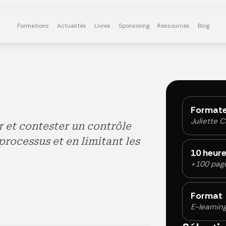
Formations
Actualités
Livres
Sponsoring
Ressources
Blog
Formate
Juliette C
r et contester un contrôle
rocessus et en limitant les
10 heur
+100 pag
Format
E-learnin