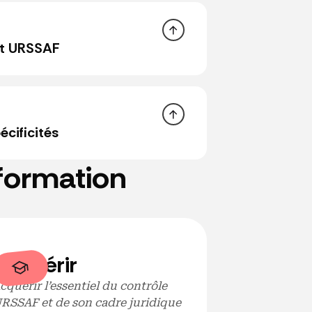
nt URSSAF
écificités
 formation
Acquérir
cion de travail dissimulé
cquérir l’essentiel du contrôle
RSSAF et de son cadre juridique