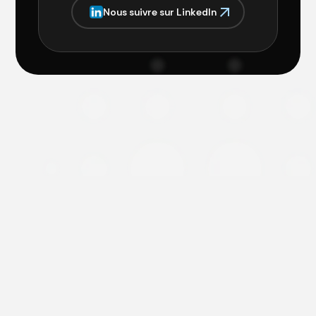
N
o
u
s
s
u
i
v
r
e
s
u
r
L
i
n
k
e
d
I
n