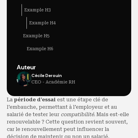
Example H3
Example H4
Example H5
Example H6
Auteur
Cécile Derouin
CEO - Académie RH
La
période d'essai
est une étape clé de
l'embauche, permettant à l'employeur et au
salarié de tester leur
compatibilité
. Mais est-elle
renouvelable ? Cette question revient souvent,
car le renouvellement peut influencer la
décision de maintenir ou non un salarié.