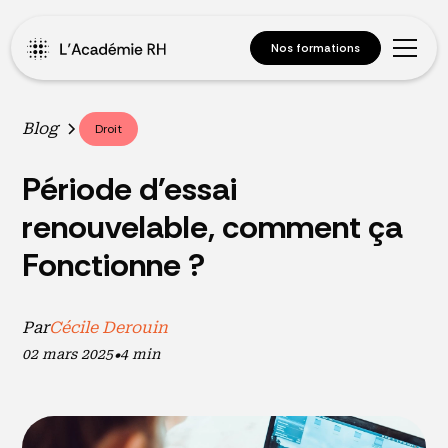
Nos formations
Blog
Droit
Période d'essai
renouvelable, comment ça
Fonctionne ?
Par
Cécile Derouin
02 mars 2025
•
4 min