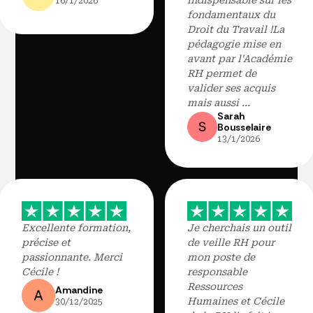
16/1/2026
fondamentaux du
Droit du Travail !La
pédagogie mise en
avant par l'Académie
RH permet de
valider ses acquis
mais aussi ...
Sarah
Bousselaire
13/1/2026
Excellente formation,
Je cherchais un outil
précise et
de veille RH pour
passionnante. Merci
mon poste de
Cécile !
responsable
Ressources
Amandine
Humaines et Cécile
30/12/2025