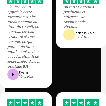
J’ai beaucoup
Au top ! Contenus
apprécié cette
pertinents et
formation sur les
efficaces...Je
fondamentaux du
recommande
droit du travail. Le
vivement.
contenu est clair,
Isabelle Nain
structuré et très
29/9/2025
concret, ce qui
permet de faire
rapidement le lien
avec les situations
rencontrées dans la
pratique RH
Emilie
30/9/2025