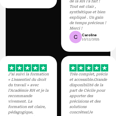
de la RH l'a fait !
Tout est clair ,
synthétique et bien
expliqué . Un gain
de temps précieux !
Merci !
Caroline
10/12/2025
J’ai suivi la formation
Très complet, précis
« L’essentiel du droit
et accessible.Grande
du travail » avec
disponibilité de la
l’Académie RH et je la
part de Cécile pour
recommande
apporter des
vivement. La
précisions et des
formation est claire,
solutions
pédagogique,
concrètes!Je