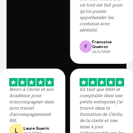
où tout est fait pour
qu'on puisse
appréhender les
contenus avec
sérénité.
Francoise
Queiroz
22/1/2026
Merci à Cécile et son
En tant que RRH et
Académie pour
comptable dans une
m'accompagner dans
petite entreprise j'ai
mon travail
trouvé dans la
d'accompagnement
formation de Cécile,
RH.
de la clarté et une
mise à jour
Laure Guerin
indispensable sur les