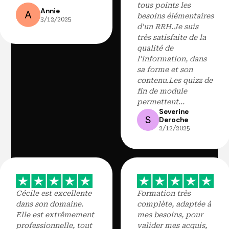
tous points les
Annie
besoins élémentaires
3/12/2025
d'un RRH.Je suis
très satisfaite de la
qualité de
l'information, dans
sa forme et son
contenu.Les quizz de
fin de module
permettent...
Severine
Deroche
2/12/2025
Cécile est excellente
Formation très
dans son domaine.
complète, adaptée à
Elle est extrêmement
mes besoins, pour
professionnelle, tout
valider mes acquis,