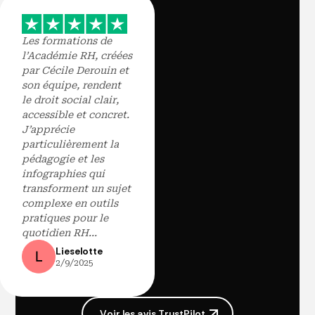
Les formations de
l’Académie RH, créées
par Cécile Derouin et
son équipe, rendent
le droit social clair,
accessible et concret.
J’apprécie
particulièrement la
pédagogie et les
infographies qui
transforment un sujet
complexe en outils
pratiques pour le
quotidien RH...
Lieselotte
2/9/2025
V
o
i
r
l
e
s
a
v
i
s
T
r
u
s
t
P
i
l
o
t