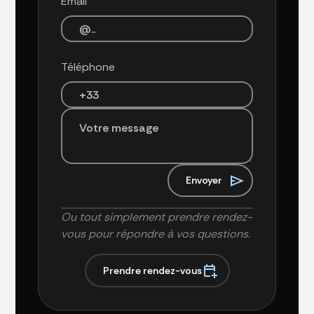
Email
Téléphone
Ou tout simplement prendre rendez-
vous pour répondre à vos questions.
P
r
e
n
d
r
e
r
e
n
d
e
z
-
v
o
u
s