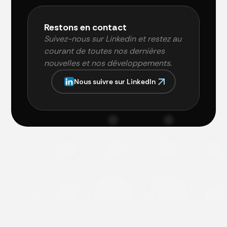
Restons en contact
Suivez-nous sur Linkedin et restez au
courant de toutes nos dernières
nouvelles et nos développements.
N
o
u
s
s
u
i
v
r
e
s
u
r
L
i
n
k
e
d
I
n