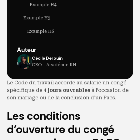
Example H4
Example H5
Example H6
Auteur
Cécile Derouin
CEO - Académie RH
Le Code du travail accorde au salarié un congé
spécifique de
4 jours ouvrables
à l’occasion de
son mariage ou de la conclusion d’un Pacs.
Les conditions
d’ouverture du congé