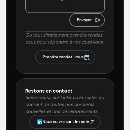
Ou tout simplement prendre rendez-
vous pour répondre à vos questions.
P
r
e
n
d
r
e
r
e
n
d
e
z
-
v
o
u
s
Restons en contact
Suivez-nous sur Linkedin et restez au
courant de toutes nos dernières
nouvelles et nos développements.
N
o
u
s
s
u
i
v
r
e
s
u
r
L
i
n
k
e
d
I
n