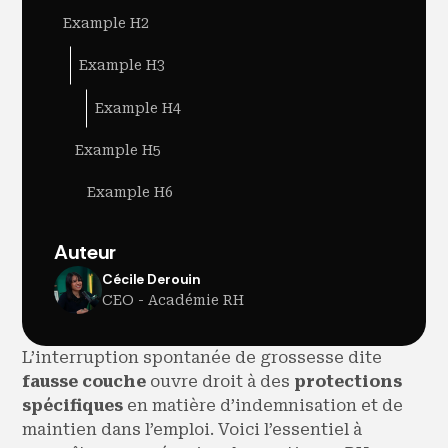
Example H2
Example H3
Example H4
Example H5
Example H6
Auteur
Cécile Derouin
CEO - Académie RH
L’interruption spontanée de grossesse dite
fausse couche
ouvre droit à des
protections
spécifiques
en matière d’indemnisation et de
maintien dans l’emploi. Voici l’essentiel à